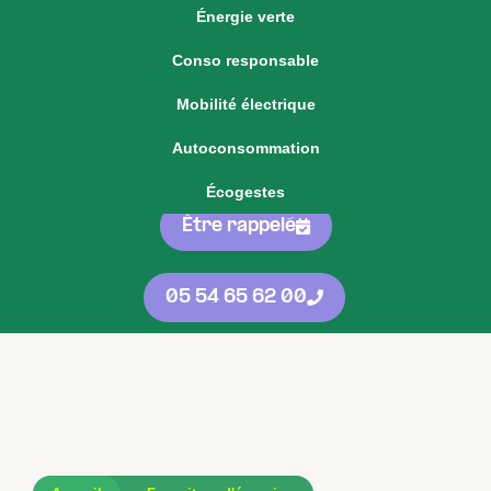
Énergie verte
Voir notre offre d'énergie fixe
Conso responsable
Voir nos
offres
05 54 65 62 00
Mobilité électrique
d'énergie
protégées
contre les
Autoconsommation
hausses
Écogestes
Être rappelé
05 54 65 62 00