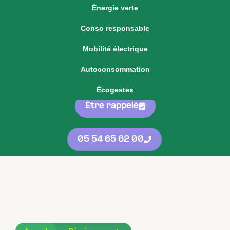
Énergie verte
Voir notre offre d'énergie fixe
Conso responsable
Voir nos
offres
05 54 65 62 00
Mobilité électrique
d'énergie
protégées
contre les
Autoconsommation
hausses
Écogestes
Être rappelé
05 54 65 62 00