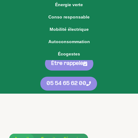
Énergie verte
Voir notre offre d'énergie fixe
Conso responsable
Voir nos
offres
05 54 65 62 00
Mobilité électrique
d'énergie
protégées
contre les
Autoconsommation
hausses
Écogestes
Être rappelé
05 54 65 62 00