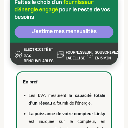
Faites le choix d’un
fournisseur
d’énergie engagé
pour le reste de vos
besoins
J'estime mes mensualités
ELECTRICITÉ ET
FOURNISSEUR
SOUSCRIVEZ
GAZ
LABELLISÉ
EN 5 MIN
RENOUVELABLES
En bref
Les kVA mesurent
la capacité totale
d’un réseau
à fournir de l’énergie.
La puissance de votre compteur Linky
est indiquée sur le compteur, en