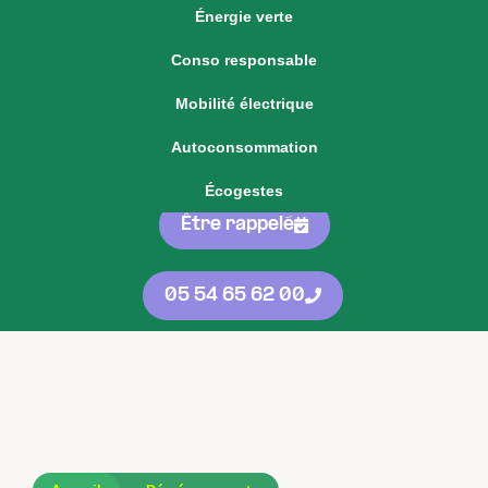
Énergie verte
Voir notre offre d'énergie fixe
Conso responsable
Voir nos
offres
05 54 65 62 00
Mobilité électrique
d'énergie
protégées
contre les
Autoconsommation
hausses
Écogestes
Être rappelé
05 54 65 62 00