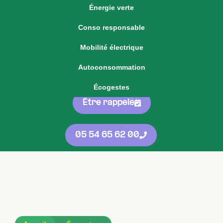
Énergie verte
Voir notre offre d'énergie fixe
Conso responsable
Voir nos
offres
05 54 65 62 00
Mobilité électrique
d'énergie
protégées
contre les
Autoconsommation
hausses
Écogestes
Être rappelé
05 54 65 62 00