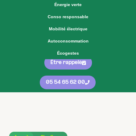
Énergie verte
Voir notre offre d'énergie fixe
Conso responsable
Voir nos
offres
05 54 65 62 00
Mobilité électrique
d'énergie
protégées
contre les
Autoconsommation
hausses
Écogestes
Être rappelé
05 54 65 62 00