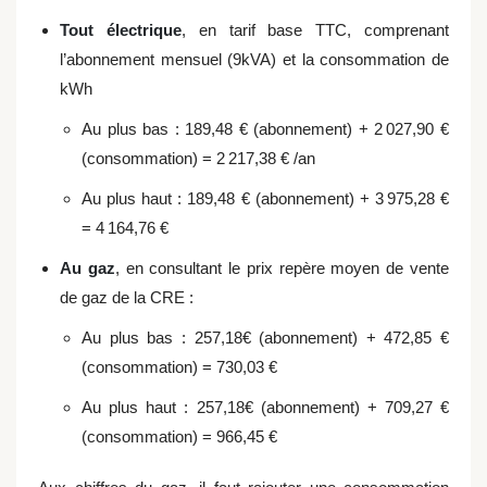
Tout électrique
, en tarif base TTC, comprenant
l’abonnement mensuel (9kVA) et la consommation de
kWh
Au plus bas :
189,48 €
(abonnement) +
2 027,90 €
(consommation) =
2 217,38 €
/an
Au plus haut :
189,48 €
(abonnement) +
3 975,28 €
=
4 164,76 €
Au gaz
, en consultant le prix repère moyen de vente
de gaz de la CRE :
Au plus bas : 257,18€ (abonnement) +
472,85 €
(consommation) =
730,03 €
Au plus haut : 257,18€ (abonnement) +
709,27 €
(consommation) =
966,45 €