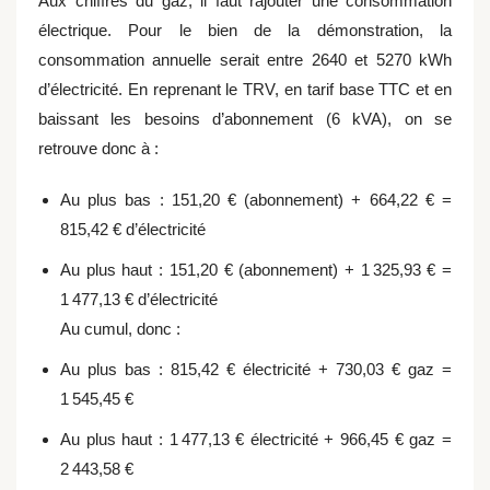
Aux chiffres du gaz, il faut rajouter une consommation
électrique. Pour le bien de la démonstration, la
consommation annuelle serait entre 2640 et 5270 kWh
d’électricité. En reprenant le TRV, en tarif base TTC et en
baissant les besoins d’abonnement (6 kVA), on se
retrouve donc à :
Au plus bas :
151,20 €
(abonnement) +
664,22 €
=
815,42 €
d’électricité
Au plus haut :
151,20 €
(abonnement) +
1 325,93 €
=
1 477,13 €
d’électricité
Au cumul, donc :
Au plus bas :
815,42 €
électricité +
730,03 €
gaz =
1 545,45 €
Au plus haut :
1 477,13 €
électricité +
966,45 €
gaz =
2 443,58 €