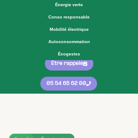
Énergie verte
Voir notre offre d'énergie fixe
Conso responsable
Voir nos
offres
05 54 65 62 00
Mobilité électrique
d'énergie
protégées
contre les
Autoconsommation
hausses
Écogestes
Être rappelé
05 54 65 62 00