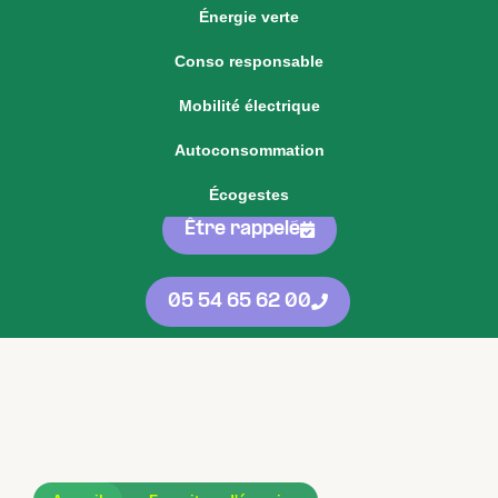
Énergie verte
Voir notre offre d'énergie fixe
Conso responsable
Voir nos
offres
05 54 65 62 00
Mobilité électrique
d'énergie
protégées
contre les
Autoconsommation
hausses
Écogestes
Être rappelé
05 54 65 62 00