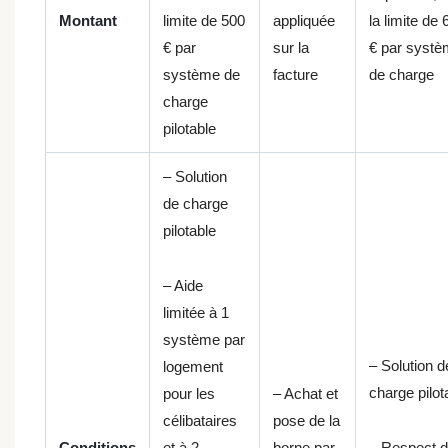
Montant
limite de 500
appliquée
la limite de 
€ par
sur la
€ par syst
système de
facture
de charge
charge
pilotable
– Solution
de charge
pilotable
– Aide
limitée à 1
système par
– Solution d
logement
charge pilot
pour les
– Achat et
célibataires
pose de la
Conditions
et à 2
borne par
– Respect d