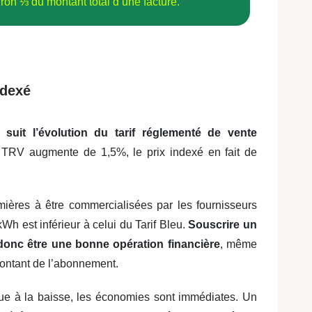
ron ⅓ du montant total d’une facture.
ndexé
é suit l’évolution du tarif réglementé de vente
e TRV augmente de 1,5%, le prix indexé en fait de
emières à être commercialisées par les fournisseurs
kWh est inférieur à celui du Tarif Bleu.
Souscrire un
t donc être une bonne opération financière
, même
montant de l’abonnement.
lue à la baisse, les économies sont immédiates. Un