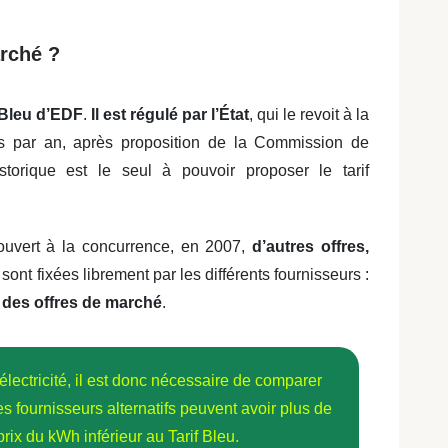
arché ?
 Bleu d’EDF
.
Il est régulé par l’État
, qui le revoit à la
s par an, après proposition de la Commission de
storique est le seul à pouvoir proposer le tarif
 ouvert à la concurrence, en 2007,
d’autres offres,
s sont fixées librement par les différents fournisseurs :
on des offres de marché
.
lectricité, il est donc nécessaire de comparer
Les fournisseurs alternatifs peuvent avoir plus de
prix du kWh inférieur au Tarif Bleu.