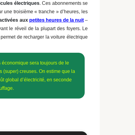
cules électriques
. Ces abonnements se
ur une troisième « tranche » d’heures, les
activées aux
petites heures de la nuit
–
ant le réveil de la plupart des foyers. Le
 permet de recharger la voiture électrique
us économique sera toujours de le
s (super) creuses. On estime que la
ût global d’électricité, en seconde
auffage.