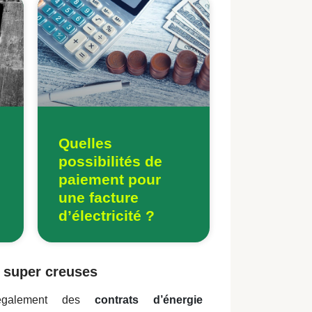
Quelles
possibilités de
paiement pour
une facture
d’électricité ?
s super creuses
nt également des
contrats d’énergie