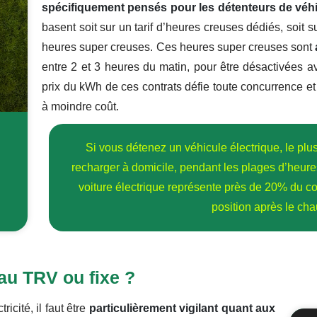
spécifiquement pensés pour les détenteurs de véhi
basent soit sur un tarif d’heures creuses dédiés, soit s
heures super creuses. Ces heures super creuses sont
entre 2 et 3 heures du matin, pour être désactivées av
prix du kWh de ces contrats défie toute concurrence et
à moindre coût.
Si vous détenez un véhicule électrique, le pl
recharger à domicile, pendant les plages d’heure
voiture électrique représente près de 20% du co
position après le ch
au TRV ou fixe ?
icité, il faut être
particulièrement vigilant quant aux