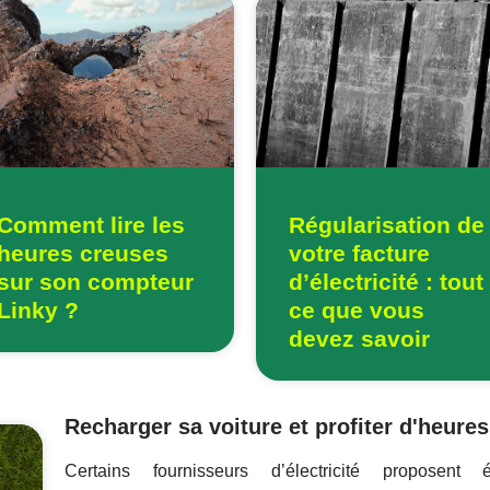
Comment lire les
Régularisation de
heures creuses
votre facture
sur son compteur
d’électricité : tout
Linky ?
ce que vous
devez savoir
Recharger sa voiture et profiter d'heure
Certains fournisseurs d’électricité propose