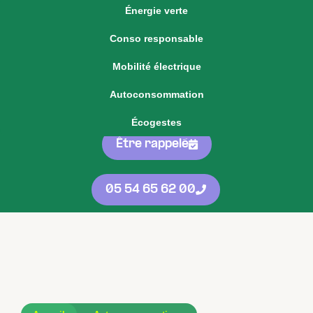
Énergie verte
Voir notre offre d'énergie fixe
Conso responsable
Voir nos
offres
05 54 65 62 00
Mobilité électrique
d'énergie
protégées
contre les
Autoconsommation
hausses
Écogestes
Être rappelé
05 54 65 62 00