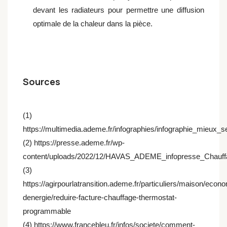
devant les radiateurs pour permettre une diffusion
optimale de la chaleur dans la pièce.
Sources
(1)
https://multimedia.ademe.fr/infographies/infographie_mieux_s
(2) https://presse.ademe.fr/wp-
content/uploads/2022/12/HAVAS_ADEME_infopresse_Chauf
(3)
https://agirpourlatransition.ademe.fr/particuliers/maison/econ
denergie/reduire-facture-chauffage-thermostat-
programmable
(4) https://www.francebleu.fr/infos/societe/comment-