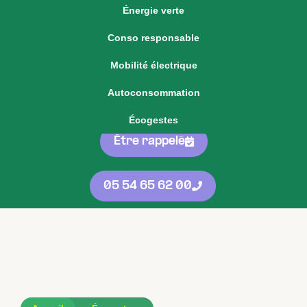
Énergie verte
Voir notre offre d'énergie fixe
Conso responsable
Voir nos
offres
05 54 65 62 00
Mobilité électrique
d'énergie
protégées
contre les
Autoconsommation
hausses
Écogestes
Être rappelé
05 54 65 62 00