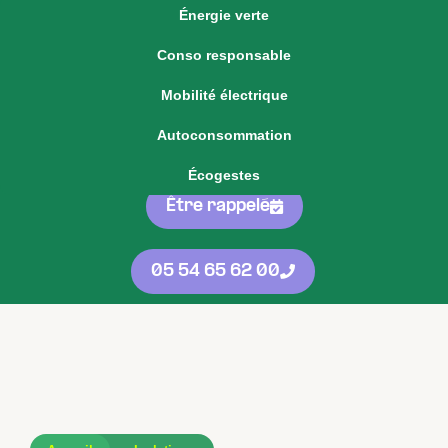
Énergie verte
Voir notre offre d'énergie fixe
Conso responsable
Voir nos
offres
05 54 65 62 00
Mobilité électrique
d'énergie
protégées
contre les
Autoconsommation
hausses
Écogestes
Être rappelé
05 54 65 62 00