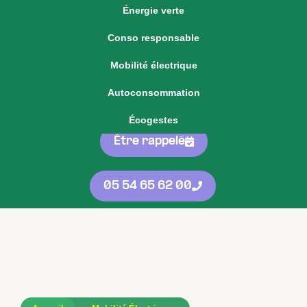
Énergie verte
Voir notre offre d'énergie fixe
Conso responsable
Voir nos
offres
05 54 65 62 00
Mobilité électrique
d'énergie
protégées
contre les
Autoconsommation
hausses
Écogestes
Être rappelé
05 54 65 62 00