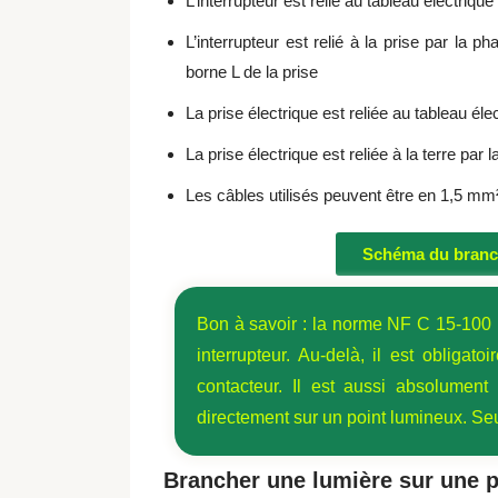
L’interrupteur est relié au tableau électriq
L’interrupteur est relié à la prise par la ph
borne L de la prise
La prise électrique est reliée au tableau él
La prise électrique est reliée à la terre par
Les câbles utilisés peuvent être en 1,5 mm
Schéma du branch
Bon à savoir : la norme NF C 15‑100 
interrupteur. Au-delà, il est obligato
contacteur. Il est aussi
absolument 
directement sur un point lumineux. Seul
Brancher une lumière sur une p