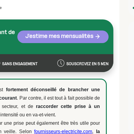
re
ant de
J'estime mes mensualités
SANS ENGAGEMENT
SOUSCRIVEZ EN 5 MIN
est
fortement déconseillé de brancher une
 courant
. Par contre, il est tout à fait possible de
 secteur, et de
raccorder cette prise à un
’intensité ou en va-et-vient.
ur une prise peut également être très utile pour
en veille. Selon
fournisseurs-electricite.com
,
la