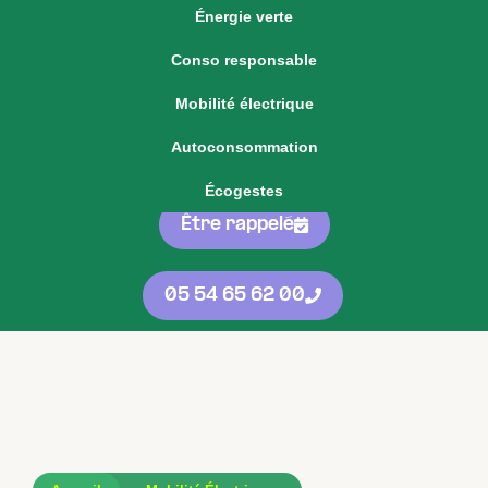
Énergie verte
Voir notre offre d'énergie fixe
Conso responsable
Voir nos
offres
05 54 65 62 00
Mobilité électrique
d'énergie
protégées
contre les
Autoconsommation
hausses
Écogestes
Être rappelé
05 54 65 62 00