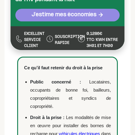
J'estime mes économies
EXCELLENT
0,1286€
SOUSCRIPTION
SERVICE
TTC/KWH ENTRE
RAPIDE
CLIENT
3H01 ET 7H00
Ce qu’il faut retenir du droit à la prise
Public concerné :
Locataires,
occupants de bonne foi, bailleurs,
copropriétaires et syndics de
copropriété.
Droit à la prise :
Les modalités de mise
en œuvre pour installer des bornes de
recharge pour
véhicules électriques
dans