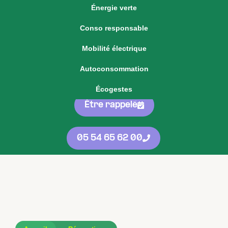
Énergie verte
Voir notre offre d'énergie fixe
Conso responsable
Voir nos
offres
05 54 65 62 00
Mobilité électrique
d'énergie
protégées
contre les
Autoconsommation
hausses
Écogestes
Être rappelé
05 54 65 62 00