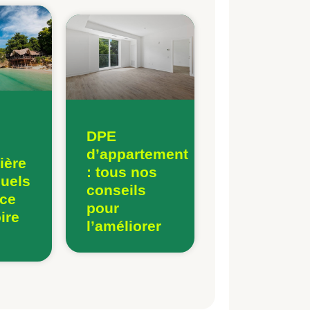
DPE
n
d’appartement
ière
: tous nos
quels
conseils
-ce
pour
ire
l’améliorer