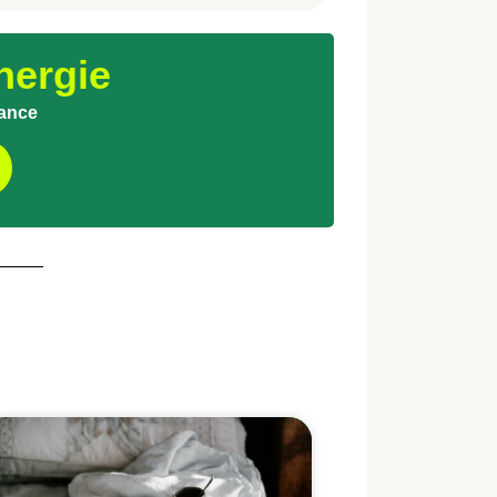
nergie
rance