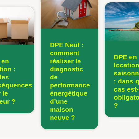
DPE Neuf :
comment
DPE en
 en
réaliser le
locatio
tion :
diagnostic
saisonn
les
de
: dans 
séquences
performance
cas est
 le
énergétique
obligato
leur ?
d’une
?
maison
neuve ?