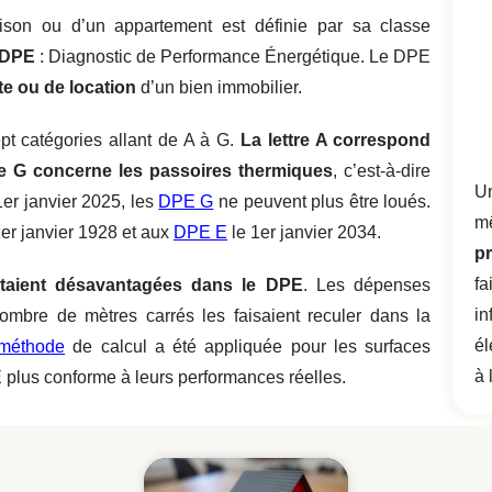
son ou d’un appartement est définie par sa classe
e DPE
: Diagnostic de Performance Énergétique.
Le DPE
te ou de location
d’un bien immobilier
.
pt catégories allant de A à G.
La lettre A correspond
ue G concerne les passoires thermiques
, c’est-à-dire
Un
1er janvier 2025, les
DPE G
ne peuvent plus être loués.
m
er janvier 1928 et aux
DPE E
le 1er janvier 2034.
p
fa
étaient désavantagées dans le DPE
. Les dépenses
i
ombre de mètres carrés les faisaient reculer dans la
él
 méthode
de calcul a été appliquée pour les surfaces
à 
 plus conforme à leurs performances réelles.