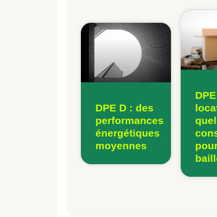
DPE
DPE D : des
loca
performances
quel
énergétiques
con
moyennes
pour
bail