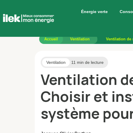
Énergie verte
Conso
Accueil
Ventilation
Ventilation de
Ventilation
11 min de lecture
Ventilation d
Choisir et ins
système pour 