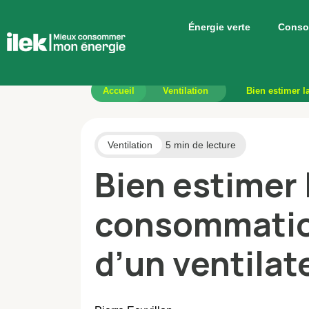
Énergie verte
Conso
Accueil
Ventilation
Bien estimer l
Ventilation
5 min de lecture
Bien estimer 
consommatio
d’un ventilat