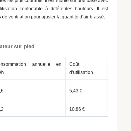
èles les plus courants. Il est monté sur une base avec
lisation confortable à différentes hauteurs. Il est
e ventilation pour ajuster la quantité d’air brassé.
ateur sur pied
onsommation annuelle en
Coût
Wh
d’utilisation
,6
5,43 €
,2
10,86 €