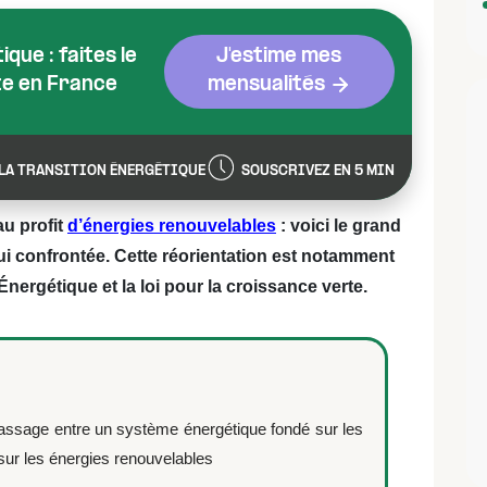
que : faites le
J'estime mes
te en France
mensualités
LA TRANSITION ÉNERGÉTIQUE
SOUSCRIVEZ EN 5 MIN
u profit
d’énergies renouvelables
: voici le grand
ui confrontée. Cette réorientation est notamment
 Énergétique et la loi pour la croissance verte.
 passage entre un système énergétique fondé sur les
sur les énergies renouvelables