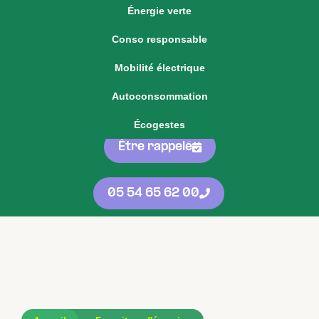
Énergie verte
Voir notre offre d'énergie fixe
Conso responsable
Voir nos
offres
05 54 65 62 00
Mobilité électrique
d'énergie
protégées
contre les
Autoconsommation
hausses
Écogestes
Être rappelé
05 54 65 62 00