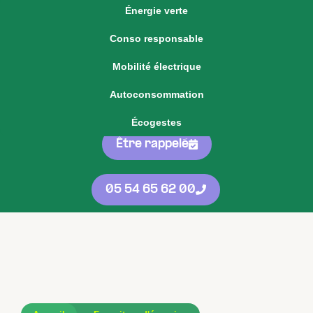
Énergie verte
Voir notre offre d'énergie fixe
Conso responsable
Voir nos
offres
05 54 65 62 00
Mobilité électrique
d'énergie
protégées
contre les
Autoconsommation
hausses
Écogestes
Être rappelé
05 54 65 62 00