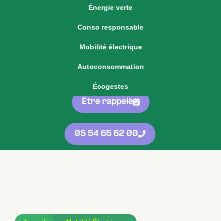
Énergie verte
Voir notre offre d'énergie fixe
Conso responsable
Voir nos
offres
05 54 65 62 00
Mobilité électrique
d'énergie
protégées
contre les
Autoconsommation
hausses
Écogestes
Être rappelé
05 54 65 62 00