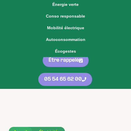
Énergie verte
Voir notre offre d'énergie fixe
Conso responsable
Voir nos
offres
05 54 65 62 00
Mobilité électrique
d'énergie
protégées
contre les
Autoconsommation
hausses
Écogestes
Être rappelé
05 54 65 62 00