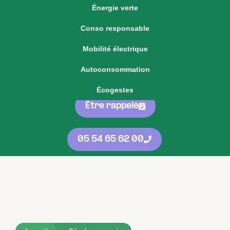
Énergie verte
Voir notre offre d'énergie fixe
Conso responsable
Voir nos
offres
05 54 65 62 00
Mobilité électrique
d'énergie
protégées
contre les
Autoconsommation
hausses
Écogestes
Être rappelé
05 54 65 62 00